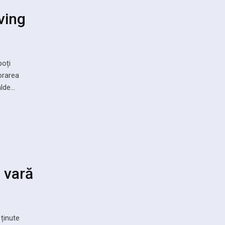
iving
poți
orarea
alde…
e vară
ținute