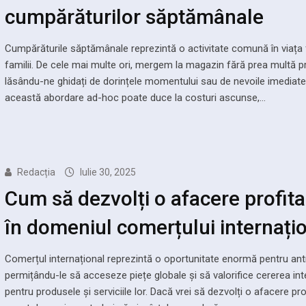
cumpărăturilor săptămânale
Cumpărăturile săptămânale reprezintă o activitate comună în viața 
familii. De cele mai multe ori, mergem la magazin fără prea multă pr
lăsându-ne ghidați de dorințele momentului sau de nevoile imediate.
această abordare ad-hoc poate duce la costuri ascunse,…
Redacția
Iulie 30, 2025
Cum să dezvolți o afacere profita
în domeniul comerțului internați
Comerțul internațional reprezintă o oportunitate enormă pentru ant
permițându-le să acceseze piețe globale și să valorifice cererea int
pentru produsele și serviciile lor. Dacă vrei să dezvolți o afacere prof