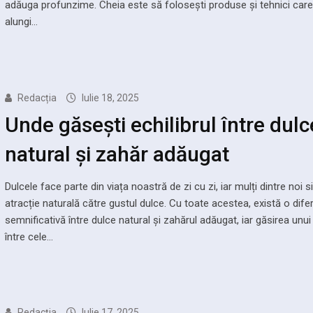
adăuga profunzime. Cheia este să folosești produse și tehnici care
alungi…
Redacția
Iulie 18, 2025
Unde găsești echilibrul între dulc
natural și zahăr adăugat
Dulcele face parte din viața noastră de zi cu zi, iar mulți dintre noi 
atracție naturală către gustul dulce. Cu toate acestea, există o dife
semnificativă între dulce natural și zahărul adăugat, iar găsirea unui 
între cele…
Redacția
Iulie 17, 2025