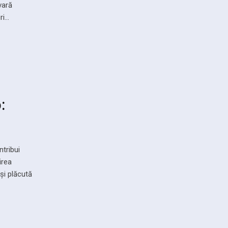
vară
ri…
:
tribui
irea
și plăcută