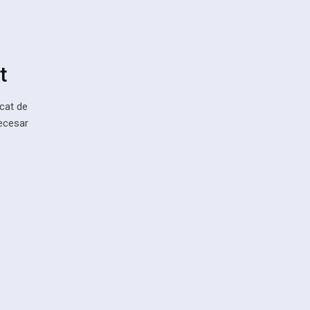
t
rcat de
necesar