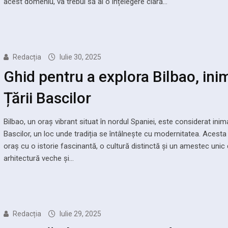
acest domeniu, va trebui să ai o înțelegere clară…
Redacția
Iulie 30, 2025
Ghid pentru a explora Bilbao, ini
Țării Bascilor
Bilbao, un oraș vibrant situat în nordul Spaniei, este considerat inima
Bascilor, un loc unde tradiția se întâlnește cu modernitatea. Acesta
oraș cu o istorie fascinantă, o cultură distinctă și un amestec unic
arhitectură veche și…
Redacția
Iulie 29, 2025