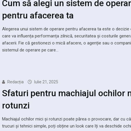
Cum să alegi un sistem de opera
pentru afacerea ta
Alegerea unui sistem de operare pentru afacerea ta este o decizie 
care va influența performanța zilnică, securitatea și costurile gener
afacerii. Fie că gestionezi o mică afacere, o agenție sau o compan
sistemul de operare pe care…
Redacția
Iulie 21, 2025
Sfaturi pentru machiajul ochilor m
rotunzi
Machiajul ochilor mici și rotunzi poate părea o provocare, dar cu c
trucuri și tehnici simple, poți obține un look care îți va deschide ochii