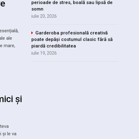
re
perioade de stres, boală sau lipsă de
somn
iulie 20, 2026
esențială,
Garderoba profesională creativă
ale ale
poate depăși costumul clasic fără să
ie mare,
piardă credibilitatea
iulie 19, 2026
ici și
âteva
 și le va