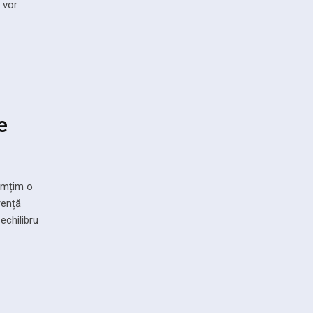
 vor
e
simțim o
rență
echilibru