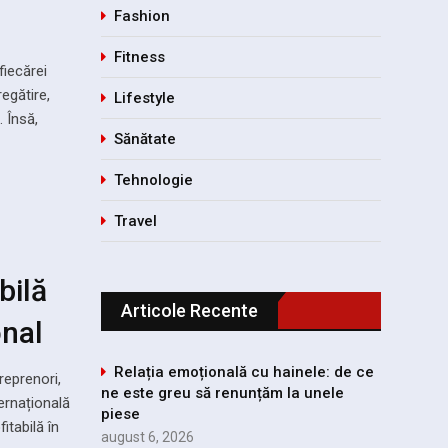
Fashion
Fitness
fiecărei
egătire,
Lifestyle
 Însă,
Sănătate
Tehnologie
Travel
bilă
Articole Recente
onal
Relația emoțională cu hainele: de ce
reprenori,
ne este greu să renunțăm la unele
ernațională
piese
itabilă în
august 6, 2026