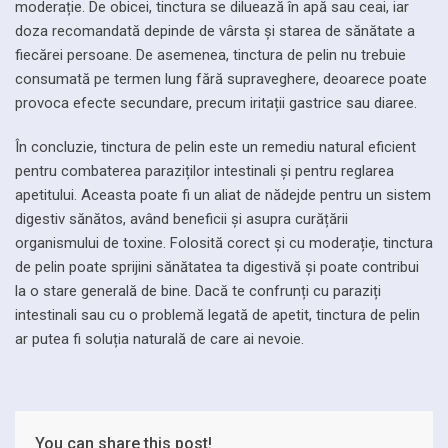
moderație. De obicei, tinctura se diluează în apă sau ceai, iar
doza recomandată depinde de vârsta și starea de sănătate a
fiecărei persoane. De asemenea, tinctura de pelin nu trebuie
consumată pe termen lung fără supraveghere, deoarece poate
provoca efecte secundare, precum iritații gastrice sau diaree.
În concluzie, tinctura de pelin este un remediu natural eficient
pentru combaterea paraziților intestinali și pentru reglarea
apetitului. Aceasta poate fi un aliat de nădejde pentru un sistem
digestiv sănătos, având beneficii și asupra curățării
organismului de toxine. Folosită corect și cu moderație, tinctura
de pelin poate sprijini sănătatea ta digestivă și poate contribui
la o stare generală de bine. Dacă te confrunți cu paraziți
intestinali sau cu o problemă legată de apetit, tinctura de pelin
ar putea fi soluția naturală de care ai nevoie.
You can share this post!