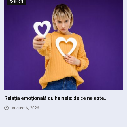
FASHION
Garderoba profesională creativă poate depăși
costumul clasic fără…
iulie 19, 2026