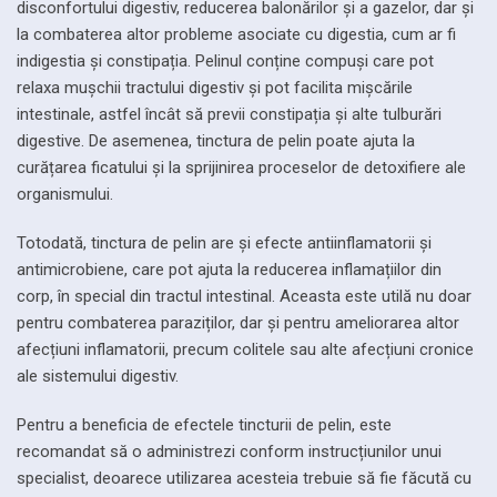
disconfortului digestiv, reducerea balonărilor și a gazelor, dar și
la combaterea altor probleme asociate cu digestia, cum ar fi
indigestia și constipația. Pelinul conține compuși care pot
relaxa mușchii tractului digestiv și pot facilita mișcările
intestinale, astfel încât să previi constipația și alte tulburări
digestive. De asemenea, tinctura de pelin poate ajuta la
curățarea ficatului și la sprijinirea proceselor de detoxifiere ale
organismului.
Totodată, tinctura de pelin are și efecte antiinflamatorii și
antimicrobiene, care pot ajuta la reducerea inflamațiilor din
corp, în special din tractul intestinal. Aceasta este utilă nu doar
pentru combaterea paraziților, dar și pentru ameliorarea altor
afecțiuni inflamatorii, precum colitele sau alte afecțiuni cronice
ale sistemului digestiv.
Pentru a beneficia de efectele tincturii de pelin, este
recomandat să o administrezi conform instrucțiunilor unui
specialist, deoarece utilizarea acesteia trebuie să fie făcută cu