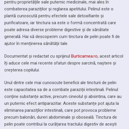
pentru proprietățile sale puternic medicinale, mai ales în
combaterea paraziților și reglarea apetitului. Pelinul este o
plantă cunoscută pentru efectele sale detoxifiante și
purificatoare, iar tinctura sa este o formă concentrată care
poate adresa diverse probleme digestive și de sănătate
generală. Hai să descoperim cum tinctura de pelin poate fi de
ajutor în menținerea sănătății tale.
Documentat și redactat cu sprijinul
Burticamea.ro
, acest articol
îți aduce cele mai recente sfaturi despre sarcină, naștere și
creșterea copilului.
Unul dintre cele mai cunoscute beneficii ale tincturii de pelin
este capacitatea sa de a combate paraziții intestinali. Pelinul
conține substanțe active, precum cineolul și absintina, care au
un puternic efect antiparazitar. Aceste substanțe pot ajuta la
eliminarea paraziților intestinali, care pot provoca probleme
precum balonări, dureri abdominale și oboseală. Tinctura de
pelin poate contribui la curățarea tractului digestiv de acești