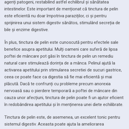
agenți patogeni, restabilind astfel echilibrul și sănătatea
intestinelor. Este important de menționat că tinctura de pelin
este eficientă nu doar împotriva paraziților, ci și pentru
sprijinirea unui sistem digestiv sănătos, stimulând secreția de
bile și enzime digestive.
În plus, tinctura de pelin este cunoscută pentru efectele sale
benefice asupra apetitului. Mulți oameni care suferă de lipsa
poftei de mâncare pot găsi în tinctura de pelin un remediu
natural care stimulează dorința de a mânca. Pelinul ajută la
activarea apetitului prin stimularea secretiei de sucuri gastrice,
ceea ce poate face ca digestia să fie mai eficientă și mai
plăcută. Dacă te confrunți cu probleme precum anorexia
nervoasă sau o pierdere temporară a poftei de mâncare din
cauza unor afecțiuni, tinctura de pelin poate fi un ajutor eficient
în redobândirea apetitului și în menținerea unei diete echilibrate.
Tinctura de pelin este, de asemenea, un excelent tonic pentru
sistemul digestiv. Aceasta poate ajuta la ameliorarea