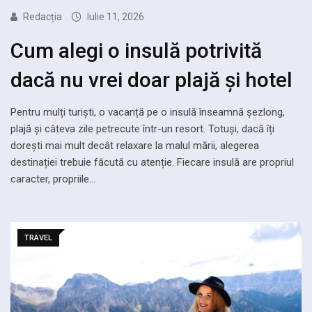
Redacția
Iulie 11, 2026
Cum alegi o insulă potrivită
dacă nu vrei doar plajă și hotel
Pentru mulți turiști, o vacanță pe o insulă înseamnă șezlong,
plajă și câteva zile petrecute într-un resort. Totuși, dacă îți
dorești mai mult decât relaxare la malul mării, alegerea
destinației trebuie făcută cu atenție. Fiecare insulă are propriul
caracter, propriile…
TRAVEL