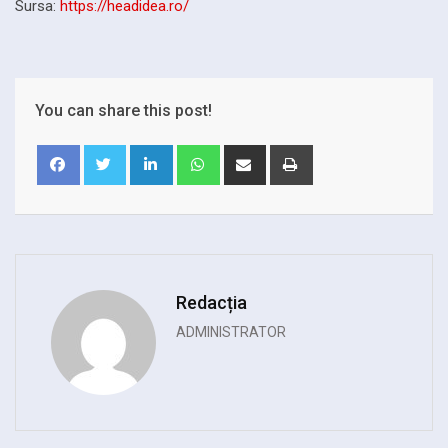
Sursa:
https://headidea.ro/
You can share this post!
LinkedIn
Whatsapp
Share
Print
via
Email
Redacția
ADMINISTRATOR