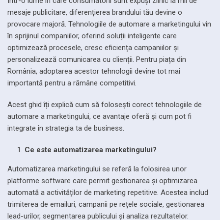
Într-o lume în care consumatorii sunt expuși zilnic la mii de
mesaje publicitare, diferențierea brandului tău devine o
provocare majoră. Tehnologiile de automare a marketingului vin
în sprijinul companiilor, oferind soluții inteligente care
optimizează procesele, cresc eficiența campaniilor și
personalizează comunicarea cu clienții. Pentru piața din
România, adoptarea acestor tehnologii devine tot mai
importantă pentru a rămâne competitivi.
Acest ghid îți explică cum să folosești corect tehnologiile de
automare a marketingului, ce avantaje oferă și cum pot fi
integrate în strategia ta de business.
Ce este automatizarea marketingului?
Automatizarea marketingului se referă la folosirea unor
platforme software care permit gestionarea și optimizarea
automată a activităților de marketing repetitive. Acestea includ
trimiterea de emailuri, campanii pe rețele sociale, gestionarea
lead-urilor, segmentarea publicului și analiza rezultatelor.