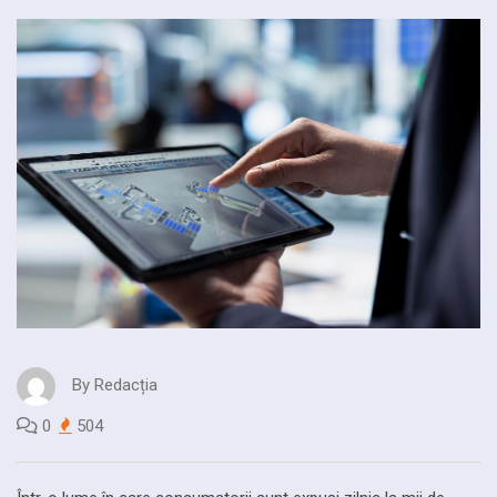
By
Redacția
0
504