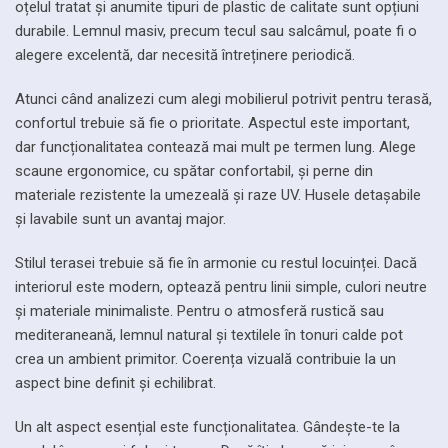
oțelul tratat și anumite tipuri de plastic de calitate sunt opțiuni
durabile. Lemnul masiv, precum tecul sau salcâmul, poate fi o
alegere excelentă, dar necesită întreținere periodică.
Atunci când analizezi cum alegi mobilierul potrivit pentru terasă,
confortul trebuie să fie o prioritate. Aspectul este important,
dar funcționalitatea contează mai mult pe termen lung. Alege
scaune ergonomice, cu spătar confortabil, și perne din
materiale rezistente la umezeală și raze UV. Husele detașabile
și lavabile sunt un avantaj major.
Stilul terasei trebuie să fie în armonie cu restul locuinței. Dacă
interiorul este modern, optează pentru linii simple, culori neutre
și materiale minimaliste. Pentru o atmosferă rustică sau
mediteraneană, lemnul natural și textilele în tonuri calde pot
crea un ambient primitor. Coerența vizuală contribuie la un
aspect bine definit și echilibrat.
Un alt aspect esențial este funcționalitatea. Gândește-te la