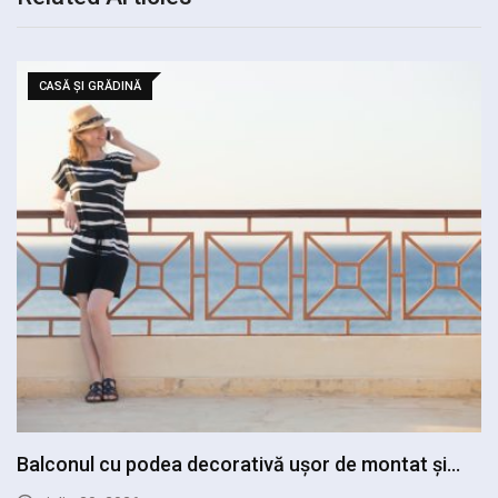
CASĂ ȘI GRĂDINĂ
Casa cu pervazuri decorate frumos: plante, cărți
și…