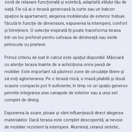
zonă de relaxare funcțională și estetică, adaptată stilului tău de
viață. Fie că ai o terasă generoasă la curte sau un balcon
spațios la apartament, alegerea mobilierului de exterior trebuie
făcută în funcție de dimensiuni, expunerea la intemperii, confort
și întreținere. O selecție inspirată îți poate transforma terasa
într-un loc preferat pentru cafeaua de dimineață sau serile
petrecute cu prietenii.
Primul criteriu de luat în calcul este spațiul disponibil. Măsoară
cu atenție terasa înainte de a achiziționa orice piesă de
mobilier. Este important să păstrezi zone de circulație libere și
să eviți aglomerarea. Pe o terasă mică, o masă pliabilă și două
scaune compacte pot fi suficiente, în timp ce un spațiu generos
permite integrarea unei canapele de exterior sau a unui set
complet de dining.
Expunerea la soare, ploaie și vânt influențează direct alegerea
materialelor. Dacă terasa este complet descoperită, ai nevoie
de mobilier rezistent la intemperii. Aluminiul, ratanul sintetic,