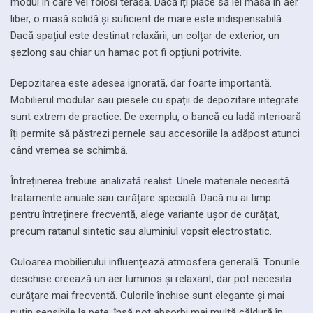
modul în care vei folosi terasa. Dacă îți place să iei masa în aer
liber, o masă solidă și suficient de mare este indispensabilă.
Dacă spațiul este destinat relaxării, un colțar de exterior, un
șezlong sau chiar un hamac pot fi opțiuni potrivite.
Depozitarea este adesea ignorată, dar foarte importantă.
Mobilierul modular sau piesele cu spații de depozitare integrate
sunt extrem de practice. De exemplu, o bancă cu ladă interioară
îți permite să păstrezi pernele sau accesoriile la adăpost atunci
când vremea se schimbă.
Întreținerea trebuie analizată realist. Unele materiale necesită
tratamente anuale sau curățare specială. Dacă nu ai timp
pentru întreținere frecventă, alege variante ușor de curățat,
precum ratanul sintetic sau aluminiul vopsit electrostatic.
Culoarea mobilierului influențează atmosfera generală. Tonurile
deschise creează un aer luminos și relaxant, dar pot necesita
curățare mai frecventă. Culorile închise sunt elegante și mai
puțin sensibile la pete, însă pot absorbi mai multă căldură în