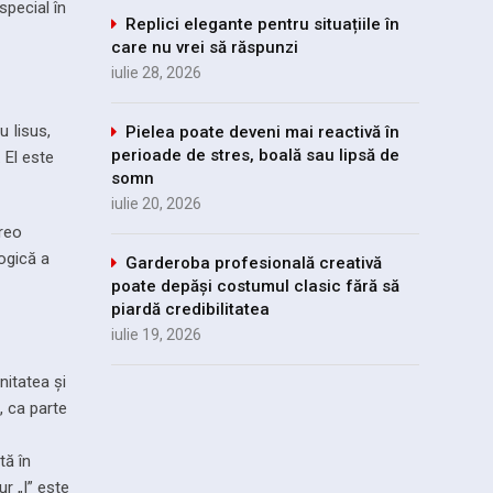
special în
Replici elegante pentru situațiile în
care nu vrei să răspunzi
iulie 28, 2026
u Iisus,
Pielea poate deveni mai reactivă în
perioade de stres, boală sau lipsă de
 El este
somn
iulie 20, 2026
vreo
logică a
Garderoba profesională creativă
poate depăși costumul clasic fără să
piardă credibilitatea
iulie 19, 2026
nitatea și
”, ca parte
tă în
ur „I” este