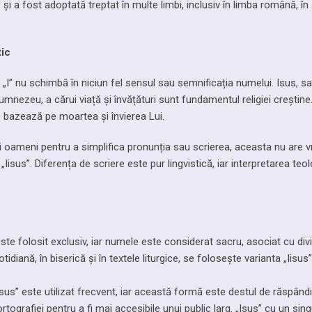
i a fost adoptată treptat în multe limbi, inclusiv în limba română, în 
tic
r „I” nu schimbă în niciun fel sensul sau semnificația numelui. Isus, sa
umnezeu, a cărui viață și învățături sunt fundamentul religiei creștine.
se bazează pe moartea și învierea Lui.
nii oameni pentru a simplifica pronunția sau scrierea, aceasta nu are 
Iisus”. Diferența de scriere este pur lingvistică, iar interpretarea teo
 este folosit exclusiv, iar numele este considerat sacru, asociat cu divi
idiană, în biserică și în textele liturgice, se folosește varianta „Iisus
 „Isus” este utilizat frecvent, iar această formă este destul de răspândi
tografiei pentru a fi mai accesibile unui public larg. „Isus” cu un sing