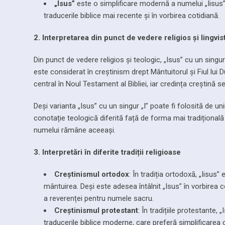
„Isus”
este o simplificare modernă a numelui „Iisus” ș
traducerile biblice mai recente și în vorbirea cotidiană.
2. Interpretarea din punct de vedere religios și lingvis
Din punct de vedere religios și teologic, „Isus” cu un singu
este considerat în creștinism drept Mântuitorul și Fiul lui D
central în Noul Testament al Bibliei, iar credința creștină 
Deși varianta „Isus” cu un singur „I” poate fi folosită de u
conotație teologică diferită față de forma mai tradițională „
numelui rămâne aceeași.
3. Interpretări în diferite tradiții religioase
Creștinismul ortodox
: În tradiția ortodoxă, „Iisus”
mântuirea. Deși este adesea întâlnit „Isus” în vorbirea cot
a reverenței pentru numele sacru.
Creștinismul protestant
: În tradițiile protestante,
traducerile biblice moderne, care preferă simplificarea or