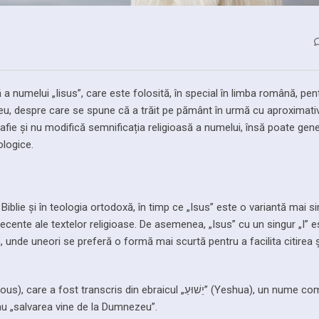
tă a numelui „Iisus”, care este folosită, în special în limba română, pen
ezeu, despre care se spune că a trăit pe pământ în urmă cu aproximat
grafie și nu modifică semnificația religioasă a numelui, însă poate gen
ologice.
Biblie și în teologia ortodoxă, în timp ce „Isus” este o variantă mai si
i recente ale textelor religioase. De asemenea, „Isus” cu un singur „I”
ă, unde uneori se preferă o formă mai scurtă pentru a facilita citirea ș
anscris din ebraicul „יֵשׁוּעַ” (Yeshua), un nume comun în
 „salvarea vine de la Dumnezeu”.