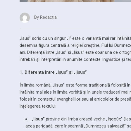
By
Redacția
„Isus” scris cu un singur „I” este o variantă mai rar întâlni
desemna figura centrală a religiei creștine, Fiul lui Dumn
ani. Diferența între „Isus” și „Iisus” este doar una de orto
întrebări și interpretări în anumite contexte lingvistice și te
1. Diferența între „Isus” și „Iisus”
În limba română, „Iisus” este forma tradițională folosită în 
întâlnită mai ales în limba vorbită și în unele traduceri ma
folosit în contextul evangheliilor sau al articolelor de pres
înțelegerea textului.
„Iisus”
provine din limba greacă veche „Ιησούς” (Iesous), care a fost tr
acea perioadă, care înseamnă „Dumnezeu salvează” sau