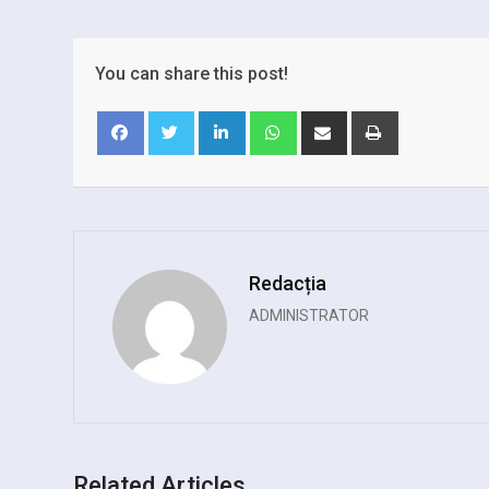
You can share this post!
LinkedIn
Whatsapp
Share
Print
via
Email
Facebook
Twitter
Redacția
ADMINISTRATOR
Related Articles