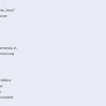
sau „Iisus”
sa pe
semenea, în
un mod mai
 biblice
ui.
,
 creștină.