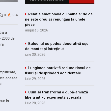
Relația emoțională cu hainele: de ce
0
664
ne este greu să renunțăm la unele
piese
august 6, 2026
tru a
iv 2000 de
Balconul cu podea decorativă ușor
era
de montat și întreținut
iulie 30, 2026
Lungimea potrivită reduce riscul de
mplificată,
fisuri și desprinderi accidentale
 este adesea
iulie 29, 2026
i
Cum să transformi o după-amiază
liberă într-o experiență specială
iulie 28, 2026