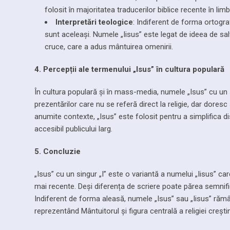
folosit în majoritatea traducerilor biblice recente în l
Interpretări teologice
: Indiferent de forma ortograf
sunt aceleași. Numele „Iisus” este legat de ideea de salv
cruce, care a adus mântuirea omenirii.
4. Percepții ale termenului „Isus” în cultura populară
În cultura populară și în mass-media, numele „Isus” cu un sin
prezentărilor care nu se referă direct la religie, dar dore
anumite contexte, „Isus” este folosit pentru a simplifica di
accesibil publicului larg.
5. Concluzie
„Isus” cu un singur „I” este o variantă a numelui „Iisus” car
mai recente. Deși diferența de scriere poate părea semnific
Indiferent de forma aleasă, numele „Isus” sau „Iisus” rămâ
reprezentând Mântuitorul și figura centrală a religiei crești