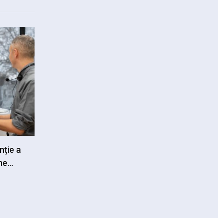
nție a
ame…