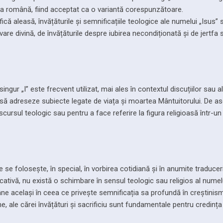
imba română, fiind acceptat ca o variantă corespunzătoare.
ică aleasă, învățăturile și semnificațiile teologice ale numelui „Isus” 
are divină, de învățăturile despre iubirea necondiționată și de jertfa 
gur „I” este frecvent utilizat, mai ales în contextul discuțiilor sau al
sc să adreseze subiecte legate de viața și moartea Mântuitorului. De a
scursul teologic sau pentru a face referire la figura religioasă într-
e se folosește, în special, în vorbirea cotidiană și în anumite traduceri
ativă, nu există o schimbare în sensul teologic sau religios al numel
ne același în ceea ce privește semnificația sa profundă în creștinism
ne, ale cărei învățături și sacrificiu sunt fundamentale pentru credința