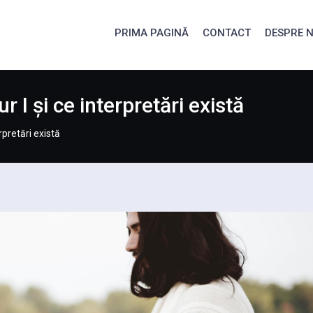
PRIMA PAGINĂ
CONTACT
DESPRE N
 I și ce interpretări există
rpretări există