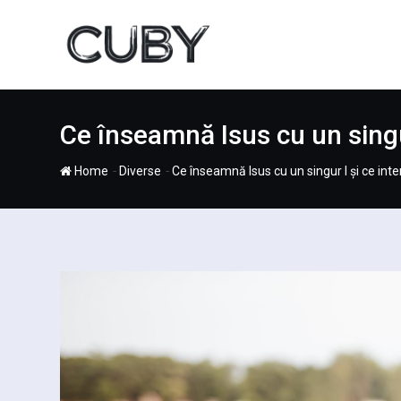
Skip
to
content
Ce înseamnă Isus cu un singur
-
-
Home
Diverse
Ce înseamnă Isus cu un singur I și ce inte