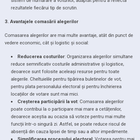
sistem de numărare a voturilor, adaptat pentru a reflecta
rezultatele fiecărui tip de scrutin.
3. Avantajele comasării alegerilor
Comasarea alegerilor are mai multe avantaje, atât din punct de
vedere economic, cât și logistic și social:
Reducerea costurilor
: Organizarea alegerilor simultane
reduce semnificativ costurile administrative și logistice,
deoarece sunt folosite aceleași resurse pentru toate
alegerile. Cheltuielile pentru tipărirea buletinelor de vot,
pentru plata personalului electoral și pentru închirierea
locațiilor de votare sunt mai mici.
Creșterea participării la vot
: Comasarea alegerilor
poate contribui la o participare mai mare a cetățenilor,
deoarece aceștia au ocazia să voteze pentru mai multe
funcții într-o singură zi. Astfel, se poate reduce riscul de
absență din cauza lipsei de timp sau a altor impedimente.
Simplificarea procesului electoral
: Votarea pentru mai