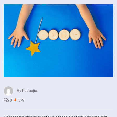
By
Redacția
0
579