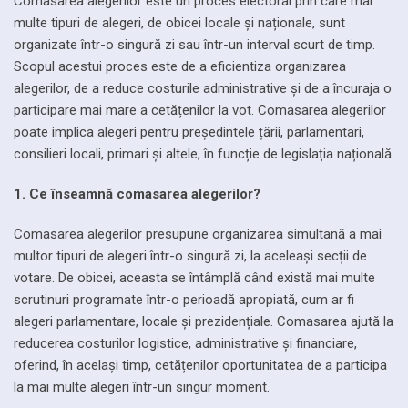
Comasarea alegerilor este un proces electoral prin care mai
multe tipuri de alegeri, de obicei locale și naționale, sunt
organizate într-o singură zi sau într-un interval scurt de timp.
Scopul acestui proces este de a eficientiza organizarea
alegerilor, de a reduce costurile administrative și de a încuraja o
participare mai mare a cetățenilor la vot. Comasarea alegerilor
poate implica alegeri pentru președintele țării, parlamentari,
consilieri locali, primari și altele, în funcție de legislația națională.
1. Ce înseamnă comasarea alegerilor?
Comasarea alegerilor presupune organizarea simultană a mai
multor tipuri de alegeri într-o singură zi, la aceleași secții de
votare. De obicei, aceasta se întâmplă când există mai multe
scrutinuri programate într-o perioadă apropiată, cum ar fi
alegeri parlamentare, locale și prezidențiale. Comasarea ajută la
reducerea costurilor logistice, administrative și financiare,
oferind, în același timp, cetățenilor oportunitatea de a participa
la mai multe alegeri într-un singur moment.