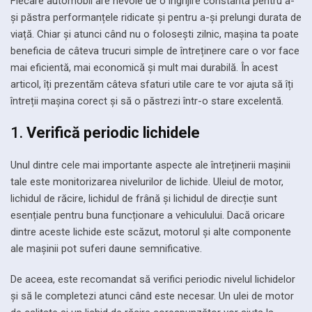
Fiecare automobil are nevoie de o îngrijire constantă pentru a-
și păstra performanțele ridicate și pentru a-și prelungi durata de
viață. Chiar și atunci când nu o folosești zilnic, mașina ta poate
beneficia de câteva trucuri simple de întreținere care o vor face
mai eficientă, mai economică și mult mai durabilă. În acest
articol, îți prezentăm câteva sfaturi utile care te vor ajuta să îți
întreții mașina corect și să o păstrezi într-o stare excelentă.
1.
Verifică periodic lichidele
Unul dintre cele mai importante aspecte ale întreținerii mașinii
tale este monitorizarea nivelurilor de lichide. Uleiul de motor,
lichidul de răcire, lichidul de frână și lichidul de direcție sunt
esențiale pentru buna funcționare a vehiculului. Dacă oricare
dintre aceste lichide este scăzut, motorul și alte componente
ale mașinii pot suferi daune semnificative.
De aceea, este recomandat să verifici periodic nivelul lichidelor
și să le completezi atunci când este necesar. Un ulei de motor