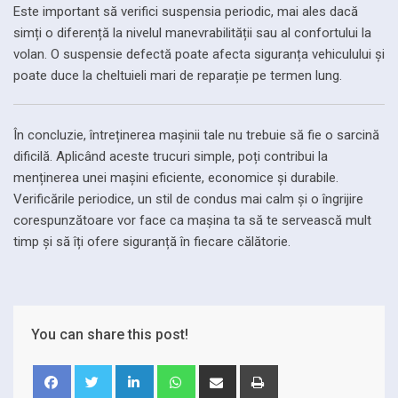
Este important să verifici suspensia periodic, mai ales dacă
simți o diferență la nivelul manevrabilității sau al confortului la
volan. O suspensie defectă poate afecta siguranța vehiculului și
poate duce la cheltuieli mari de reparație pe termen lung.
În concluzie, întreținerea mașinii tale nu trebuie să fie o sarcină
dificilă. Aplicând aceste trucuri simple, poți contribui la
menținerea unei mașini eficiente, economice și durabile.
Verificările periodice, un stil de condus mai calm și o îngrijire
corespunzătoare vor face ca mașina ta să te servească mult
timp și să îți ofere siguranță în fiecare călătorie.
You can share this post!
LinkedIn
Whatsapp
Share
Print
via