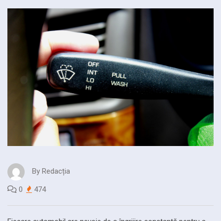
By
Redacția
0
474