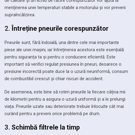
de calitate și un lichid de răcire corespunzător vor ajuta la
menținerea unei temperaturi stabile a motorului și vor preveni
supraîncălzirea.
2.
Întreține pneurile corespunzător
Pneurile sunt, fără îndoială, una dintre cele mai importante
piese ale unei mașini, iar întreținerea acestora este esențială
pentru siguranța ta și pentru o conducere eficientă. Este
important să verifici regulat presiunea în pneuri, deoarece o
presiune incorectă poate duce la o uzură neuniformă, consum
de combustibil crescut și chiar riscuri de accident.
De asemenea, este bine să rotim pneurile la fiecare câțiva mii
de kilometri pentru a asigura o uzură uniformă și a le prelungi
viața. Pneurile uzate sau deteriorate trebuie înlocuite cât mai
curând pentru a preveni orice problemă pe drum.
3.
Schimbă filtrele la timp