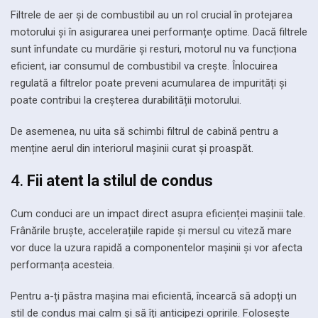
Filtrele de aer și de combustibil au un rol crucial în protejarea
motorului și în asigurarea unei performanțe optime. Dacă filtrele
sunt înfundate cu murdărie și resturi, motorul nu va funcționa
eficient, iar consumul de combustibil va crește. Înlocuirea
regulată a filtrelor poate preveni acumularea de impurități și
poate contribui la creșterea durabilității motorului.
De asemenea, nu uita să schimbi filtrul de cabină pentru a
menține aerul din interiorul mașinii curat și proaspăt.
4.
Fii atent la stilul de condus
Cum conduci are un impact direct asupra eficienței mașinii tale.
Frânările bruște, accelerațiile rapide și mersul cu viteză mare
vor duce la uzura rapidă a componentelor mașinii și vor afecta
performanța acesteia.
Pentru a-ți păstra mașina mai eficientă, încearcă să adopți un
stil de condus mai calm și să îți anticipezi opririle. Folosește