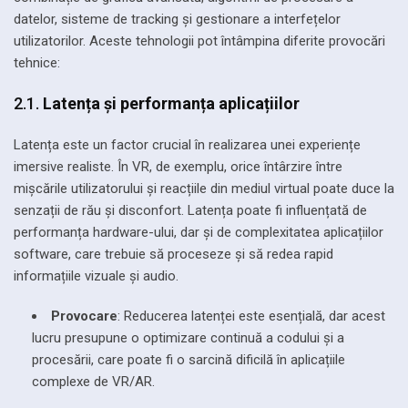
datelor, sisteme de tracking și gestionare a interfețelor
utilizatorilor. Aceste tehnologii pot întâmpina diferite provocări
tehnice:
2.1.
Latența și performanța aplicațiilor
Latența este un factor crucial în realizarea unei experiențe
imersive realiste. În VR, de exemplu, orice întârzire între
mișcările utilizatorului și reacțiile din mediul virtual poate duce la
senzații de rău și disconfort. Latența poate fi influențată de
performanța hardware-ului, dar și de complexitatea aplicațiilor
software, care trebuie să proceseze și să redea rapid
informațiile vizuale și audio.
Provocare
: Reducerea latenței este esențială, dar acest
lucru presupune o optimizare continuă a codului și a
procesării, care poate fi o sarcină dificilă în aplicațiile
complexe de VR/AR.