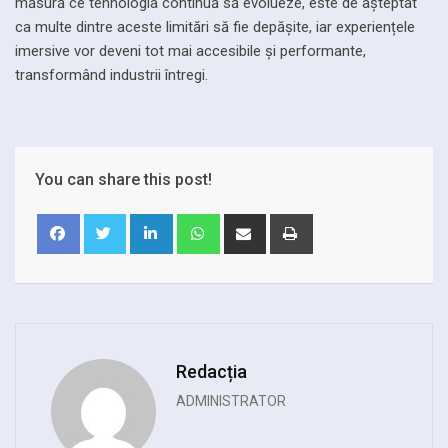
măsură ce tehnologia continuă să evolueze, este de așteptat
ca multe dintre aceste limitări să fie depășite, iar experiențele
imersive vor deveni tot mai accesibile și performante,
transformând industrii întregi.
You can share this post!
LinkedIn
Whatsapp
Share
Print
via
Email
Redacția
ADMINISTRATOR