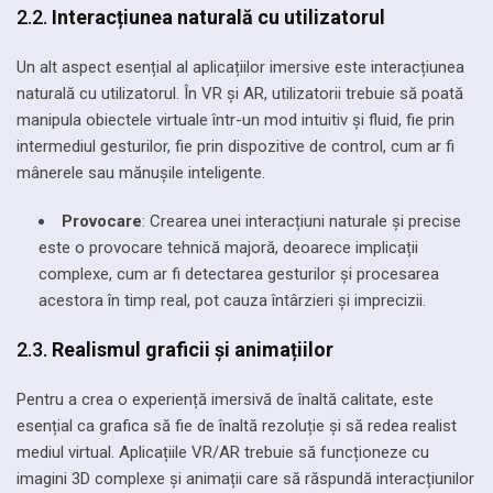
2.2.
Interacțiunea naturală cu utilizatorul
Un alt aspect esențial al aplicațiilor imersive este interacțiunea
naturală cu utilizatorul. În VR și AR, utilizatorii trebuie să poată
manipula obiectele virtuale într-un mod intuitiv și fluid, fie prin
intermediul gesturilor, fie prin dispozitive de control, cum ar fi
mânerele sau mănușile inteligente.
Provocare
: Crearea unei interacțiuni naturale și precise
este o provocare tehnică majoră, deoarece implicații
complexe, cum ar fi detectarea gesturilor și procesarea
acestora în timp real, pot cauza întârzieri și imprecizii.
2.3.
Realismul graficii și animațiilor
Pentru a crea o experiență imersivă de înaltă calitate, este
esențial ca grafica să fie de înaltă rezoluție și să redea realist
mediul virtual. Aplicațiile VR/AR trebuie să funcționeze cu
imagini 3D complexe și animații care să răspundă interacțiunilor