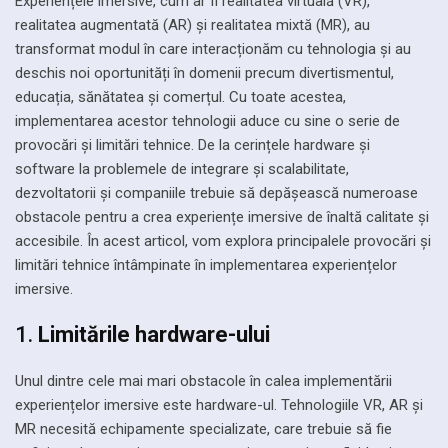
Experiențele imersive, cum ar fi realitatea virtuală (VR),
realitatea augmentată (AR) și realitatea mixtă (MR), au
transformat modul în care interacționăm cu tehnologia și au
deschis noi oportunități în domenii precum divertismentul,
educația, sănătatea și comerțul. Cu toate acestea,
implementarea acestor tehnologii aduce cu sine o serie de
provocări și limitări tehnice. De la cerințele hardware și
software la problemele de integrare și scalabilitate,
dezvoltatorii și companiile trebuie să depășească numeroase
obstacole pentru a crea experiențe imersive de înaltă calitate și
accesibile. În acest articol, vom explora principalele provocări și
limitări tehnice întâmpinate în implementarea experiențelor
imersive.
1.
Limitările hardware-ului
Unul dintre cele mai mari obstacole în calea implementării
experiențelor imersive este hardware-ul. Tehnologiile VR, AR și
MR necesită echipamente specializate, care trebuie să fie