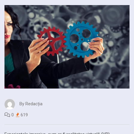
By
Redacția
0
619