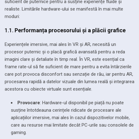
suficient de puternice pentru a susține experiențe fluide și
realiste. Limitările hardware-ului se manifestă în mai multe
moduri:
1.1.
Performanța procesorului și a plăcii grafice
Experiențele imersive, mai ales în VR și AR, necesită un
procesor puternic și o placă grafică avansată pentru a reda
imagini clare și detaliate în timp real. În VR, este esențial ca
frame rate-ul să fie suficient de mare pentru a evita întârzierile
care pot provoca disconfort sau senzație de rău, iar pentru AR,
procesarea rapidă a datelor vizuale din lumea reală și integrarea
acestora cu obiecte virtuale sunt esențiale.
Provocare
: Hardware-ul disponibil pe piață nu poate
susține întotdeauna cerințele ridicate de procesare ale
aplicațiilor imersive, mai ales în cazul dispozitivelor mobile,
care au resurse mai limitate decât PC-urile sau consolele de
gaming.