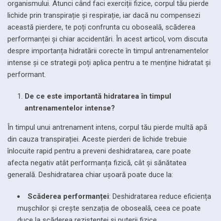
organismului. Atunci când faci exerciții fizice, corpul tău pierde
lichide prin transpirație și respirație, iar dacă nu compensezi
această pierdere, te poți confrunta cu oboseală, scăderea
performanței și chiar accidentări. În acest articol, vom discuta
despre importanța hidratării corecte în timpul antrenamentelor
intense și ce strategii poți aplica pentru a te menține hidratat și
performant.
De ce este importantă hidratarea în timpul
antrenamentelor intense?
În timpul unui antrenament intens, corpul tău pierde multă apă
din cauza transpirației. Aceste pierderi de lichide trebuie
înlocuite rapid pentru a preveni deshidratarea, care poate
afecta negativ atât performanța fizică, cât și sănătatea
generală. Deshidratarea chiar ușoară poate duce la:
Scăderea performanței
: Deshidratarea reduce eficiența
mușchilor și crește senzația de oboseală, ceea ce poate
duce la scăderea rezistenței și puterii fizice.