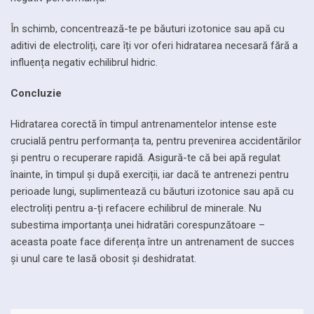
În schimb, concentrează-te pe băuturi izotonice sau apă cu
aditivi de electroliți, care îți vor oferi hidratarea necesară fără a
influența negativ echilibrul hidric.
Concluzie
Hidratarea corectă în timpul antrenamentelor intense este
crucială pentru performanța ta, pentru prevenirea accidentărilor
și pentru o recuperare rapidă. Asigură-te că bei apă regulat
înainte, în timpul și după exerciții, iar dacă te antrenezi pentru
perioade lungi, suplimentează cu băuturi izotonice sau apă cu
electroliți pentru a-ți refacere echilibrul de minerale. Nu
subestima importanța unei hidratări corespunzătoare –
aceasta poate face diferența între un antrenament de succes
și unul care te lasă obosit și deshidratat.