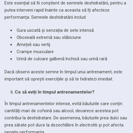
Este esențial să fii conștient de semnele deshidratării, pentru a
putea interveni rapid înainte ca aceasta să îți afecteze
performanța. Semnele deshidratării includ:
Gura uscată și senzația de sete intensă
Oboseală extremă sau slăbiciune
Amețeli sau vertij
Crampe musculare
Urină de culoare galbenă închisă sau urină rară
Dacă observi aceste semne în timpul unui antrenament, este
important să oprești exercițiile și să te hidratezi imediat.
Ce să eviți în timpul antrenamentelor?
În timpul antrenamentelor intense, evită băuturile care conțin
cantități mari de cofeină sau alcool, deoarece acestea pot
contribui la deshidratare. De asemenea, băuturile prea dulci sau
prea sărate pot duce la dezechilibre în electroliti și pot afecta
negativ performanța.