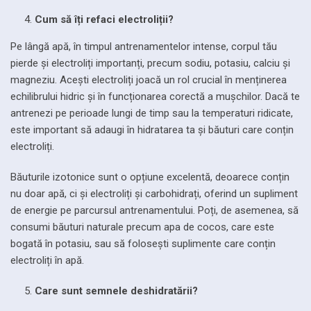
Cum să îți refaci electroliții?
Pe lângă apă, în timpul antrenamentelor intense, corpul tău
pierde și electroliți importanți, precum sodiu, potasiu, calciu și
magneziu. Acești electroliți joacă un rol crucial în menținerea
echilibrului hidric și în funcționarea corectă a mușchilor. Dacă te
antrenezi pe perioade lungi de timp sau la temperaturi ridicate,
este important să adaugi în hidratarea ta și băuturi care conțin
electroliți.
Băuturile izotonice sunt o opțiune excelentă, deoarece conțin
nu doar apă, ci și electroliți și carbohidrați, oferind un supliment
de energie pe parcursul antrenamentului. Poți, de asemenea, să
consumi băuturi naturale precum apa de cocos, care este
bogată în potasiu, sau să folosești suplimente care conțin
electroliți în apă.
Care sunt semnele deshidratării?