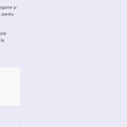
 legume și
t pentru
țină
 la