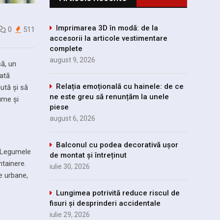
Imprimarea 3D în modă: de la
0
511
accesorii la articole vestimentare
complete
august 9, 2026
să, un
rată
Relația emoțională cu hainele: de ce
ută și să
ne este greu să renunțăm la unele
ume și
piese
august 6, 2026
Balconul cu podea decorativă ușor
. Legumele
de montat și întreținut
ntainere.
iulie 30, 2026
e urbane,
Lungimea potrivită reduce riscul de
fisuri și desprinderi accidentale
iulie 29, 2026