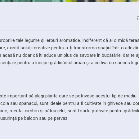
opriile tale legume și ierburi aromatice. Indiferent că ai o mică tera
, există soluții creative pentru a-ți transforma spațiul într-o adevă
e acasă nu doar că îți aduce un plus de savoare în bucătărie, dar te aj
sențiale pentru a începe grădinăritul urban și a cultiva cu succes leg
 este important să alegi plante care se potrivesc acestui tip de mediu
 rucola sau spanacul, sunt ideale pentru a fi cultivate în ghivece sau co
o, menta, cimbru și pătrunjelul, sunt foarte potrivite pentru grădinil
u ușurință pe balcon sau pe pervaz.