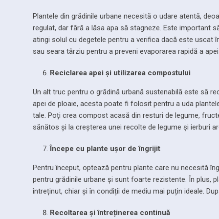
Plantele din grădinile urbane necesită o udare atentă, deoa
regulat, dar fără a lăsa apa să stagneze. Este important să
atingi solul cu degetele pentru a verifica dacă este uscat
sau seara târziu pentru a preveni evaporarea rapidă a apei 
Reciclarea apei și utilizarea compostului
Un alt truc pentru o grădină urbană sustenabilă este să re
apei de ploaie, acesta poate fi folosit pentru a uda plant
tale. Poți crea compost acasă din resturi de legume, fruct
sănătos și la creșterea unei recolte de legume și ierburi a
Începe cu plante ușor de îngrijit
Pentru început, optează pentru plante care nu necesită îng
pentru grădinile urbane și sunt foarte rezistente. În plus, p
întreținut, chiar și în condiții de mediu mai puțin ideale. 
Recoltarea și întreținerea continuă