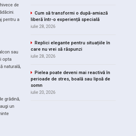
ghivece de
ădăcini.
Cum să transformi o după-amiază
liberă într-o experiență specială
aj pentru a
iulie 28, 2026
Replici elegante pentru situațiile în
care nu vrei să răspunzi
balcon sau
iulie 28, 2026
i opta
ă naturală,
Pielea poate deveni mai reactivă în
perioade de stres, boală sau lipsă de
somn
iulie 20, 2026
de grădină,
daugi un
minte