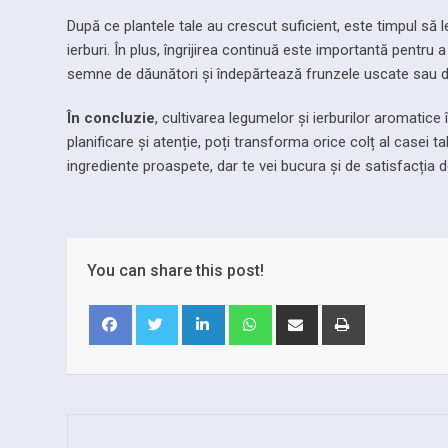
După ce plantele tale au crescut suficient, este timpul să 
ierburi. În plus, îngrijirea continuă este importantă pentru 
semne de dăunători și îndepărtează frunzele uscate sau d
În concluzie
, cultivarea legumelor și ierburilor aromatice
planificare și atenție, poți transforma orice colț al casei t
ingrediente proaspete, dar te vei bucura și de satisfacția de 
You can share this post!
LinkedIn
Whatsapp
Share
Print
via
Email
Facebook
Twitter