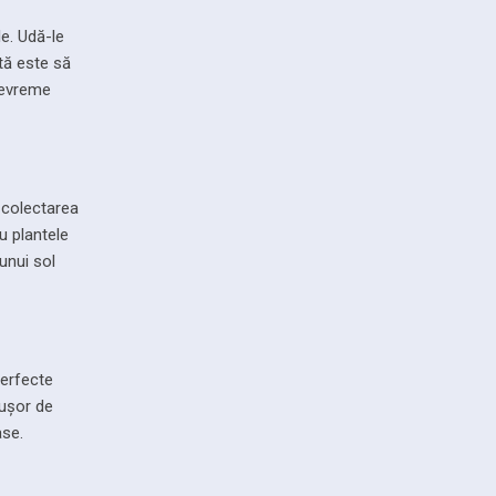
le. Udă-le
tă este să
 devreme
 colectarea
u plantele
unui sol
perfecte
 ușor de
ase.