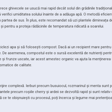
rece ghivecele se usucă mai rapid decât solul din grădinile tradiționa
 verifici umiditatea solului înainte de a adăuga apă. O metodă eficien
 în partea de sus. În plus, este recomandat să uzi plantele dimineața
și pentru a proteja rădăcinile de temperatura ridicată a soarelui.
ciclezi apa și să folosești compost. Dacă ai un recipient mare pentru
ele. De asemenea, compostul este o sursă excelentă de nutrienți pentr
e și frunze uscate, iar acest amestec organic va ajuta la menținerea 
romatice de calitate.
rijire complexă. Ierburi precum busuiocul, rozmarinul și menta sunt 
lantele precum roșiile cherry și ardeii se dezvoltă rapid și sunt relativ
După ce te obișnuiești cu procesul, poți încerca și legume mai pretențio