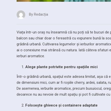
By
Redacția
Viața într-un oraș nu înseamnă că nu poți să te bucuri de pr
balcon sau chiar doar o fereastră cu expunere bună la soare
grădină urbană. Cultivarea legumelor și ierburilor aromatic
ai o conexiune mai strânsă cu natura. Iată câteva sfaturi e
ierburi aromatice.
Alege plante potrivite pentru spațiile mici
Într-o grădină urbană, spațiul este adesea limitat, așa că
de dimensiuni mici, cum ar fi roșiile cherry, ardeii, salata,
De asemenea, ierburile aromatice, precum busuiocul, oregan
deoarece nu au nevoie de mult spațiu și pot fi cultivate c
Folosește ghivece și containere adaptate