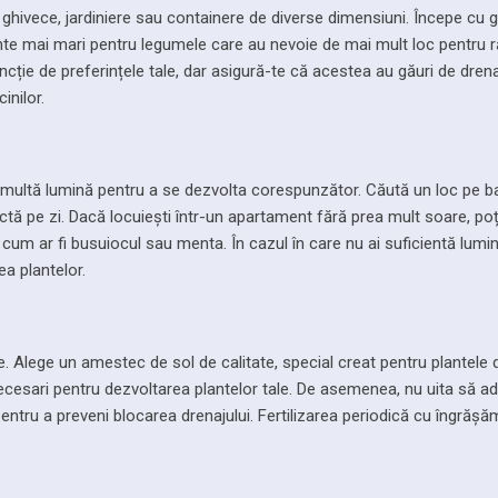
e ghivece, jardiniere sau containere de diverse dimensiuni. Începe cu 
nte mai mari pentru legumele care au nevoie de mai mult loc pentru r
ncție de preferințele tale, dar asigură-te că acestea au găuri de dren
inilor.
e multă lumină pentru a se dezvolta corespunzător. Căută un loc pe 
ctă pe zi. Dacă locuiești într-un apartament fără prea mult soare, poț
cum ar fi busuiocul sau menta. În cazul în care nu ai suficientă lumin
ea plantelor.
. Alege un amestec de sol de calitate, special creat pentru plantele 
necesari pentru dezvoltarea plantelor tale. De asemenea, nu uita să a
pentru a preveni blocarea drenajului. Fertilizarea periodică cu îngrășă