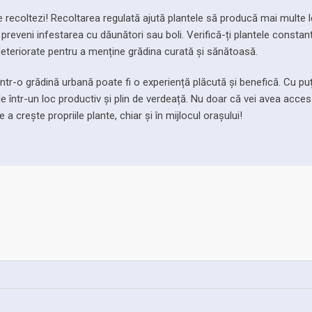
le recoltezi! Recoltarea regulată ajută plantele să producă mai multe
a preveni infestarea cu dăunători sau boli. Verifică-ți plantele constan
eteriorate pentru a menține grădina curată și sănătoasă.
 într-o grădină urbană poate fi o experiență plăcută și benefică. Cu pu
ale într-un loc productiv și plin de verdeață. Nu doar că vei avea acces
a crește propriile plante, chiar și în mijlocul orașului!