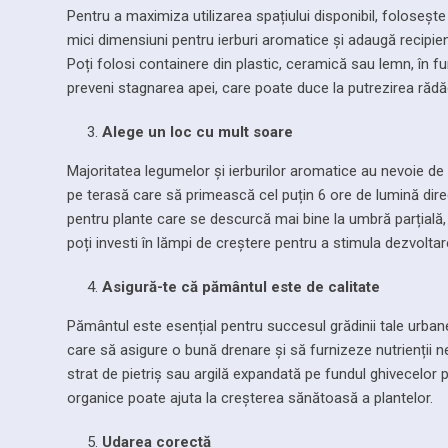
Pentru a maximiza utilizarea spațiului disponibil, foloseșt
mici dimensiuni pentru ierburi aromatice și adaugă recipie
Poți folosi containere din plastic, ceramică sau lemn, în fu
preveni stagnarea apei, care poate duce la putrezirea rădăc
Alege un loc cu mult soare
Majoritatea legumelor și ierburilor aromatice au nevoie d
pe terasă care să primească cel puțin 6 ore de lumină dire
pentru plante care se descurcă mai bine la umbră parțială, 
poți investi în lămpi de creștere pentru a stimula dezvoltar
Asigură-te că pământul este de calitate
Pământul este esențial pentru succesul grădinii tale urbane
care să asigure o bună drenare și să furnizeze nutrienții 
strat de pietriș sau argilă expandată pe fundul ghivecelor 
organice poate ajuta la creșterea sănătoasă a plantelor.
Udarea corectă