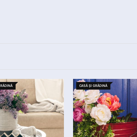
GRĂDINĂ
CASĂ ȘI GRĂDINĂ