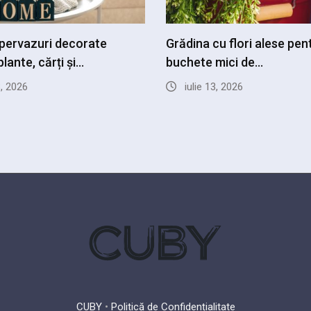
pervazuri decorate
Grădina cu flori alese pen
lante, cărți și…
buchete mici de…
8, 2026
iulie 13, 2026
CUBY
•
Politică de Confidențialitate