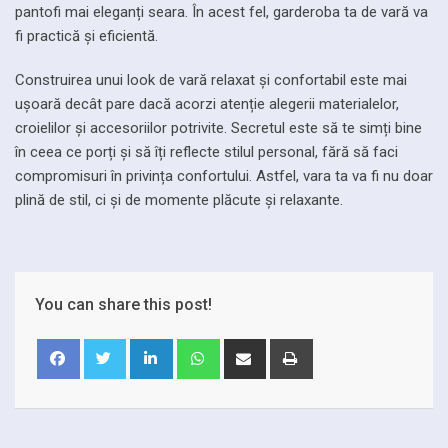
pantofi mai eleganți seara. În acest fel, garderoba ta de vară va
fi practică și eficientă.
Construirea unui look de vară relaxat și confortabil este mai
ușoară decât pare dacă acorzi atenție alegerii materialelor,
croielilor și accesoriilor potrivite. Secretul este să te simți bine
în ceea ce porți și să îți reflecte stilul personal, fără să faci
compromisuri în privința confortului. Astfel, vara ta va fi nu doar
plină de stil, ci și de momente plăcute și relaxante.
You can share this post!
LinkedIn
Whatsapp
Share
Print
via
Email