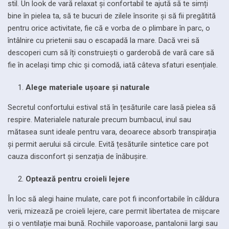
stil. Un look de vară relaxat și confortabil te ajută să te simți
bine în pielea ta, să te bucuri de zilele însorite și să fii pregătită
pentru orice activitate, fie că e vorba de o plimbare în parc, o
întâlnire cu prietenii sau o escapadă la mare. Dacă vrei să
descoperi cum să îți construiești o garderobă de vară care să
fie în același timp chic și comodă, iată câteva sfaturi esențiale.
Alege materiale ușoare și naturale
Secretul confortului estival stă în țesăturile care lasă pielea să
respire. Materialele naturale precum bumbacul, inul sau
mătasea sunt ideale pentru vara, deoarece absorb transpirația
și permit aerului să circule. Evită țesăturile sintetice care pot
cauza disconfort și senzația de înăbușire.
Optează pentru croieli lejere
În loc să alegi haine mulate, care pot fi inconfortabile în căldura
verii, mizează pe croieli lejere, care permit libertatea de mișcare
și o ventilație mai bună. Rochiile vaporoase, pantalonii largi sau