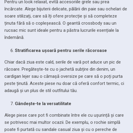
Pentru un look relaxat, evită accesoriile grele sau prea
încărcate. Alege bijuterii delicate, pălării din paie sau ochelari de
soare stilizați, care să îți ofere protecție și să completeze
ținuta fără să o copleșească. O geantă crossbody sau un
rucsac mic sunt ideale pentru a păstra lucrurile esențiale la
îndemână.
Stratificarea ușoară pentru serile răcoroase
Chiar dacă ziua este cald, serile de vară pot aduce un pic de
răcoare. Pregătește-te cu o jachetă subțire din denim, un
cardigan lejer sau o cămașă oversize pe care să o poți purta
peste ținută. Aceste piese nu doar că oferă confort termic, ci
adaugă și un plus de stil outfitului tău.
Gândește-te la versatilitate
Alege piese care pot fi combinate între ele cu ușurință și care
se potrivesc mai multor ocazii. De exemplu, o rochie simplă
poate fi purtată cu sandale casual ziua și cu o pereche de