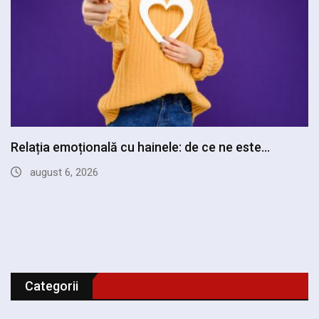
Cum să transformi o după-amiază liberă într-o
experiență…
iulie 28, 2026
Categorii