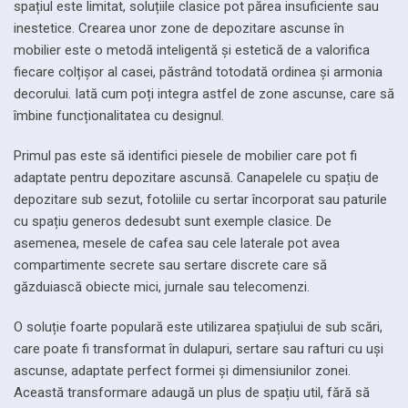
spațiul este limitat, soluțiile clasice pot părea insuficiente sau
inestetice. Crearea unor zone de depozitare ascunse în
mobilier este o metodă inteligentă și estetică de a valorifica
fiecare colțișor al casei, păstrând totodată ordinea și armonia
decorului. Iată cum poți integra astfel de zone ascunse, care să
îmbine funcționalitatea cu designul.
Primul pas este să identifici piesele de mobilier care pot fi
adaptate pentru depozitare ascunsă. Canapelele cu spațiu de
depozitare sub sezut, fotoliile cu sertar încorporat sau paturile
cu spațiu generos dedesubt sunt exemple clasice. De
asemenea, mesele de cafea sau cele laterale pot avea
compartimente secrete sau sertare discrete care să
găzduiască obiecte mici, jurnale sau telecomenzi.
O soluție foarte populară este utilizarea spațiului de sub scări,
care poate fi transformat în dulapuri, sertare sau rafturi cu uși
ascunse, adaptate perfect formei și dimensiunilor zonei.
Această transformare adaugă un plus de spațiu util, fără să