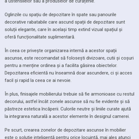
a ustensilelor sau a produselor de curățenie.
Oglinzile cu spațiu de depozitare în spate sau panourile
decorative rabatabile care ascund spații de depozitare sunt
soluții elegante, care în același timp extind vizual spațiul și
oferă funcționalitate suplimentară.
În ceea ce privește organizarea internă a acestor spații
ascunse, este recomandat să folosești divizoare, cutii și coșuri
pentru a menține ordinea și a facilita găsirea obiectelor.
Depozitarea eficientă nu înseamnă doar ascundere, ci și acces
facil și rapid la ceea ce ai nevoie.
În plus, finisajele mobilierului trebuie să fie armonioase cu restul
decorului, astfel încât zonele ascunse să nu fie evidente și să
păstreze estetica încăperii. Culorile neutre și liniile curate ajută
la integrarea naturală a acestor elemente în designul camerei.
Pe scurt, crearea zonelor de depozitare ascunse în mobilier
este o soluție inteligentă pentru orice locuință, mai ales atunci