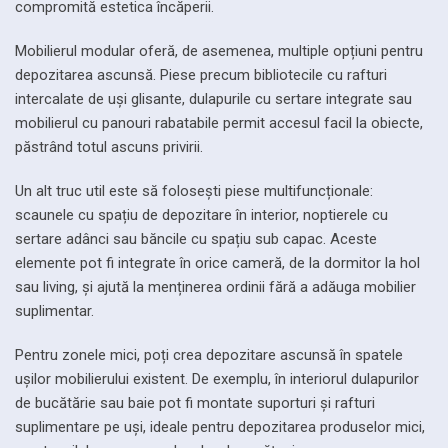
compromită estetica încăperii.
Mobilierul modular oferă, de asemenea, multiple opțiuni pentru
depozitarea ascunsă. Piese precum bibliotecile cu rafturi
intercalate de uși glisante, dulapurile cu sertare integrate sau
mobilierul cu panouri rabatabile permit accesul facil la obiecte,
păstrând totul ascuns privirii.
Un alt truc util este să folosești piese multifuncționale:
scaunele cu spațiu de depozitare în interior, noptierele cu
sertare adânci sau băncile cu spațiu sub capac. Aceste
elemente pot fi integrate în orice cameră, de la dormitor la hol
sau living, și ajută la menținerea ordinii fără a adăuga mobilier
suplimentar.
Pentru zonele mici, poți crea depozitare ascunsă în spatele
ușilor mobilierului existent. De exemplu, în interiorul dulapurilor
de bucătărie sau baie pot fi montate suporturi și rafturi
suplimentare pe uși, ideale pentru depozitarea produselor mici,