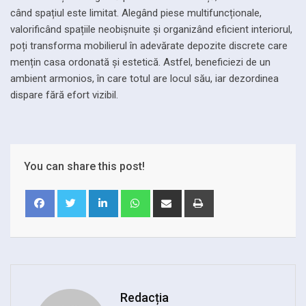
când spațiul este limitat. Alegând piese multifuncționale,
valorificând spațiile neobișnuite și organizând eficient interiorul,
poți transforma mobilierul în adevărate depozite discrete care
mențin casa ordonată și estetică. Astfel, beneficiezi de un
ambient armonios, în care totul are locul său, iar dezordinea
dispare fără efort vizibil.
You can share this post!
LinkedIn
Whatsapp
Share
Print
via
Email
Redacția