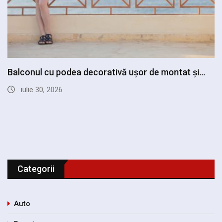
Casa cu pervazuri decorate frumos: plante, cărți
și…
iulie 18, 2026
Categorii
Auto