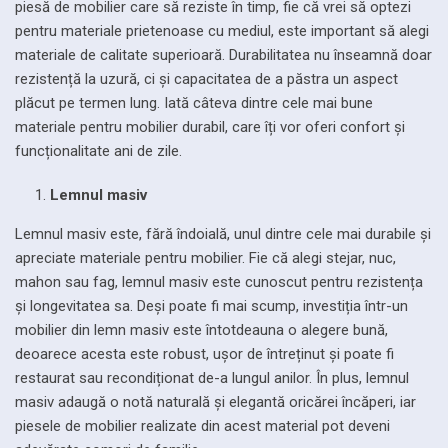
piesă de mobilier care să reziste în timp, fie că vrei să optezi
pentru materiale prietenoase cu mediul, este important să alegi
materiale de calitate superioară. Durabilitatea nu înseamnă doar
rezistență la uzură, ci și capacitatea de a păstra un aspect
plăcut pe termen lung. Iată câteva dintre cele mai bune
materiale pentru mobilier durabil, care îți vor oferi confort și
funcționalitate ani de zile.
Lemnul masiv
Lemnul masiv este, fără îndoială, unul dintre cele mai durabile și
apreciate materiale pentru mobilier. Fie că alegi stejar, nuc,
mahon sau fag, lemnul masiv este cunoscut pentru rezistența
și longevitatea sa. Deși poate fi mai scump, investiția într-un
mobilier din lemn masiv este întotdeauna o alegere bună,
deoarece acesta este robust, ușor de întreținut și poate fi
restaurat sau recondiționat de-a lungul anilor. În plus, lemnul
masiv adaugă o notă naturală și elegantă oricărei încăperi, iar
piesele de mobilier realizate din acest material pot deveni