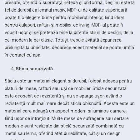
presate, oferind o suprafață netedă și uniformă. Deși nu este la
fel de durabil ca lemnul masiv, MDF-ul de calitate superioară
poate fi o alegere bună pentru mobilierul interior, fiind ideal
pentru dulapuri, rafturi și mobilier de living. MDF-ul poate fi
vopsit ușor și se pretează bine la diferite stiluri de design, de la
cel modern la cel clasic. Totuși, trebuie evitată expunerea
prelungită la umiditate, deoarece acest material se poate umfla
în contact cu apa.
Sticla securizată
Sticla este un material elegant și durabil, folosit adesea pentru
blaturi de mese, rafturi sau uși de mobilier. Sticla securizată
este deosebit de rezistentă și nu se sparge ușor, având o
rezistență mult mai mare decât sticla obișnuită. Acesta este un
material care adaugă un aspect modern și luminos camerei,
fiind ușor de întreținut. Multe mese de sufragerie sau sertare
moderne sunt realizate din sticlă securizată combinată cu
metal sau lemn, oferind atât durabilitate, cât și un design