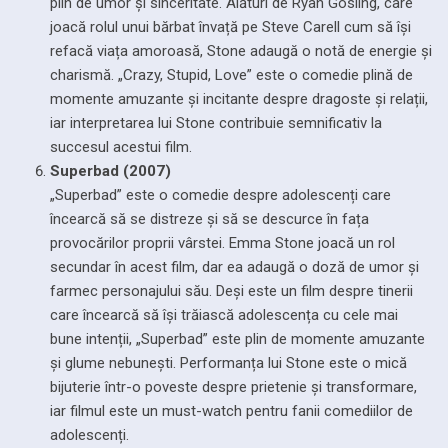
plin de umor și sinceritate. Alături de Ryan Gosling, care
joacă rolul unui bărbat învață pe Steve Carell cum să își
refacă viața amoroasă, Stone adaugă o notă de energie și
charismă. „Crazy, Stupid, Love” este o comedie plină de
momente amuzante și incitante despre dragoste și relații,
iar interpretarea lui Stone contribuie semnificativ la
succesul acestui film.
Superbad (2007)
„Superbad” este o comedie despre adolescenți care
încearcă să se distreze și să se descurce în fața
provocărilor proprii vârstei. Emma Stone joacă un rol
secundar în acest film, dar ea adaugă o doză de umor și
farmec personajului său. Deși este un film despre tinerii
care încearcă să își trăiască adolescența cu cele mai
bune intenții, „Superbad” este plin de momente amuzante
și glume nebunești. Performanța lui Stone este o mică
bijuterie într-o poveste despre prietenie și transformare,
iar filmul este un must-watch pentru fanii comediilor de
adolescenți.