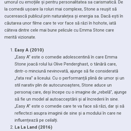
umorul cu emoțiile și pentru personalitatea sa carismatică. De
la comedii ușoare la roluri mai complexe, Stone a reușit să
cucerească publicul prin naturalețea și energia sa. Dacă ești în
căutarea unor filme care te vor face să râzi în hohote, iată
câteva dintre cele mai bune pelicule cu Emma Stone care
merită vizionate.
Easy A (2010)
„Easy A” este o comedie adolescentină în care Emma
Stone joacă rolul lui Olive Penderghast, o tânără care,
dintr-o minciună nevinovată, ajunge să fie considerată
„fata rea” a liceului. Cu o performanță plină de umor și un
stil narativ plin de autocunoaștere, Stone aduce un
personaj care, deși începe cu o imagine de „rebelă”, ajunge
să fie un model al autoacceptării și al încrederii în sine.
„Easy A” este o comedie care te va face să râzi, dar și să
reflectezi asupra imaginii de sine și a modului în care ne
influențează pe ceilalți.
La La Land (2016)