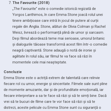
The Favourite (2018)
„The Favourite” este o comedie istorică regizată de
Yorgos Lanthimos, în care Emma Stone joacă rolul unei
tinere ambițioase care intră în jocul de putere al curții
regale din Anglia. Stone, alături de Olivia Colman și Rachel
Weisz, livrează o performanță plină de umor și sarcasm.
Deși filmul abordează teme mai serioase, umorul britanic
și dialogurile tăioase transformă acest film într-o comedie
neagră captivantă. Stone adaugă o notă de ironie și
agilitate în rolul său, iar filmul te va face să râzi în
momentele cele mai neașteptate.
Concluzie
Emma Stone este o actriță extrem de talentată care reînvie
fiecare rol cu umor, energie și sinceritate. Filmele sale sunt pline
de momente amuzante, dar și de profunditate emoțională, iar
fiecare interpretare a sa te face să râzi și să te simți bine. Dacă
vrei să te bucuri de filme care te vor face să râzi și să te
distrezi, aceste pelicule cu Emma Stone sunt cu siguranță o