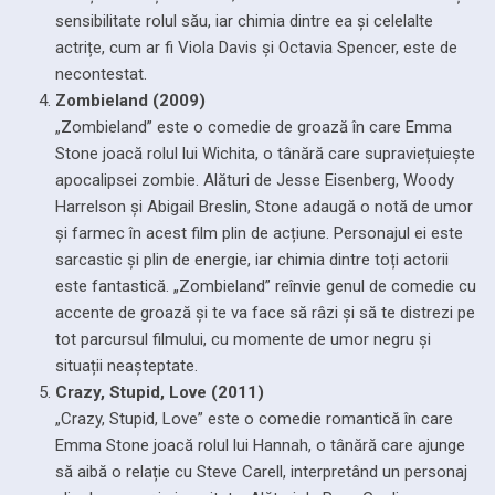
sensibilitate rolul său, iar chimia dintre ea și celelalte
actrițe, cum ar fi Viola Davis și Octavia Spencer, este de
necontestat.
Zombieland (2009)
„Zombieland” este o comedie de groază în care Emma
Stone joacă rolul lui Wichita, o tânără care supraviețuiește
apocalipsei zombie. Alături de Jesse Eisenberg, Woody
Harrelson și Abigail Breslin, Stone adaugă o notă de umor
și farmec în acest film plin de acțiune. Personajul ei este
sarcastic și plin de energie, iar chimia dintre toți actorii
este fantastică. „Zombieland” reînvie genul de comedie cu
accente de groază și te va face să râzi și să te distrezi pe
tot parcursul filmului, cu momente de umor negru și
situații neașteptate.
Crazy, Stupid, Love (2011)
„Crazy, Stupid, Love” este o comedie romantică în care
Emma Stone joacă rolul lui Hannah, o tânără care ajunge
să aibă o relație cu Steve Carell, interpretând un personaj