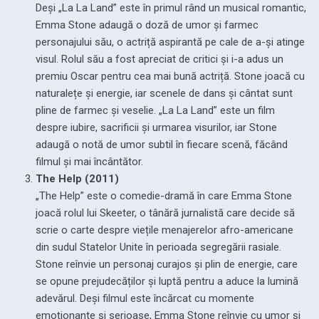
Deși „La La Land” este în primul rând un musical romantic,
Emma Stone adaugă o doză de umor și farmec
personajului său, o actriță aspirantă pe cale de a-și atinge
visul. Rolul său a fost apreciat de critici și i-a adus un
premiu Oscar pentru cea mai bună actriță. Stone joacă cu
naturalețe și energie, iar scenele de dans și cântat sunt
pline de farmec și veselie. „La La Land” este un film
despre iubire, sacrificii și urmarea visurilor, iar Stone
adaugă o notă de umor subtil în fiecare scenă, făcând
filmul și mai încântător.
The Help (2011)
„The Help” este o comedie-dramă în care Emma Stone
joacă rolul lui Skeeter, o tânără jurnalistă care decide să
scrie o carte despre viețile menajerelor afro-americane
din sudul Statelor Unite în perioada segregării rasiale.
Stone reînvie un personaj curajos și plin de energie, care
se opune prejudecăților și luptă pentru a aduce la lumină
adevărul. Deși filmul este încărcat cu momente
emoționante și serioase, Emma Stone reînvie cu umor și