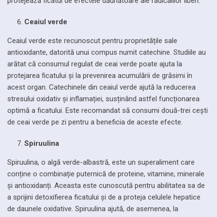
protejează ficatul de efectele dăunătoare ale radicalilor liberi.
Ceaiul verde
Ceaiul verde este recunoscut pentru proprietățile sale
antioxidante, datorită unui compus numit catechine. Studiile au
arătat că consumul regulat de ceai verde poate ajuta la
protejarea ficatului și la prevenirea acumulării de grăsimi în
acest organ. Catechinele din ceaiul verde ajută la reducerea
stresului oxidativ și inflamației, susținând astfel funcționarea
optimă a ficatului. Este recomandat să consumi două-trei cești
de ceai verde pe zi pentru a beneficia de aceste efecte.
Spiruulina
Spiruulina, o algă verde-albastră, este un superaliment care
conține o combinație puternică de proteine, vitamine, minerale
și antioxidanți. Aceasta este cunoscută pentru abilitatea sa de
a sprijini detoxifierea ficatului și de a proteja celulele hepatice
de daunele oxidative. Spiruulina ajută, de asemenea, la