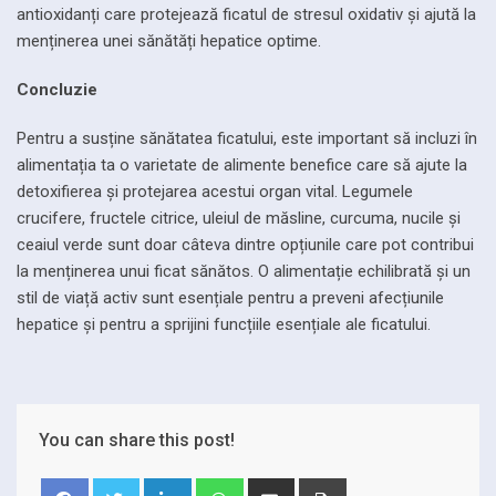
antioxidanți care protejează ficatul de stresul oxidativ și ajută la
menținerea unei sănătăți hepatice optime.
Concluzie
Pentru a susține sănătatea ficatului, este important să incluzi în
alimentația ta o varietate de alimente benefice care să ajute la
detoxifierea și protejarea acestui organ vital. Legumele
crucifere, fructele citrice, uleiul de măsline, curcuma, nucile și
ceaiul verde sunt doar câteva dintre opțiunile care pot contribui
la menținerea unui ficat sănătos. O alimentație echilibrată și un
stil de viață activ sunt esențiale pentru a preveni afecțiunile
hepatice și pentru a sprijini funcțiile esențiale ale ficatului.
You can share this post!
LinkedIn
Whatsapp
Share
Print