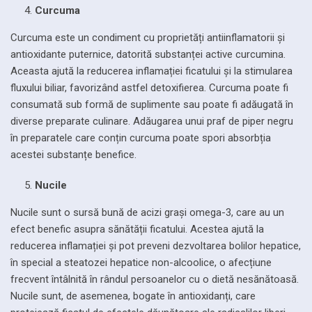
Curcuma
Curcuma este un condiment cu proprietăți antiinflamatorii și
antioxidante puternice, datorită substanței active curcumina.
Aceasta ajută la reducerea inflamației ficatului și la stimularea
fluxului biliar, favorizând astfel detoxifierea. Curcuma poate fi
consumată sub formă de suplimente sau poate fi adăugată în
diverse preparate culinare. Adăugarea unui praf de piper negru
în preparatele care conțin curcuma poate spori absorbția
acestei substanțe benefice.
Nucile
Nucile sunt o sursă bună de acizi grași omega-3, care au un
efect benefic asupra sănătății ficatului. Acestea ajută la
reducerea inflamației și pot preveni dezvoltarea bolilor hepatice,
în special a steatozei hepatice non-alcoolice, o afecțiune
frecvent întâlnită în rândul persoanelor cu o dietă nesănătoasă.
Nucile sunt, de asemenea, bogate în antioxidanți, care