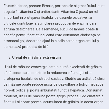
Fructele citrice, precum lămâile, portocalele și grapefruitul, sunt
bogate în vitamina C și antioxidanți. Vitamina C joacă un rol
important în protejarea ficatului de daunele oxidative, iar
citricele contribuie la stimularea producției de enzime care
sprijină detoxifierea. De asemenea, sucul de lămâie poate fi
benefic pentru ficat atunci când este consumat dimineața pe
stomacul gol, deoarece ajută la alcalinizarea organismului și
stimulează producția de bilă.
Uleiul de măsline extravirgin
Uleiul de măsline extravirgin este o sursă excelentă de grăsimi
sănătoase, care contribuie la reducerea inflamației și la
protejarea ficatului de stresul oxidativ. Studiile au arătat că uleiul
de măsline poate reduce riscul de dezvoltare a bolilor hepatice
non-alcoolice și poate îmbunătăți funcția hepatică. Consumat
moderat, uleiul de măsline poate sprijini procesul de curățare a
ficatului și poate preveni acumularea de grăsimi în acest organ.