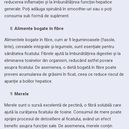
reducerea inflamației și la îmbunătățirea funcției hepatice
generale. Poți adăuga spirulină în smoothie-uri sau o poți
consuma sub formă de supliment.
Alimente bogate în fibre
Alimentele bogate în fibre, cum ar fi leguminoasele (fasole,
linte), cerealele integrale și legumele, sunt esențiale pentru
sănătatea ficatului. Fibrele ajută la îmbunătățirea digestiei și la
eliminarea toxinelor din organism, reducând astfel povara
asupra ficatului. De asemenea, o dietă bogată în fibre poate
preveni acumularea de grăsimi în ficat, ceea ce reduce riscul de
apariție a bolilor hepatice.
Merele
Merele sunt o sursă excelentă de pectină, o fibră solubilă care
ajută la curățarea ficatului de toxine. Consumul de mere poate
sprijini procesul de detoxifiere al ficatului, având un efect
benefic asupra funcției sale. De asemenea, merele conțin