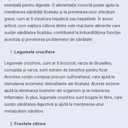
esențială pentru digestie. O alimentație corectă poate ajuta la
menținerea sănătății ficatului și la prevenirea unor afecțiuni
grave, cum ar fi steatoza hepatică sau hepatitele. În acest
articol, vom explora câteva dintre cele mai bune alimente care
susțin sănătatea ficatului, contribuind la îmbunătățirea funcției
acestuia și prevenirea problemelor de sănătate.
Legumele crucifere
Legumele crucifere, cum ar fi broccoli, varza de Bruxelles,
conopida și varza, sunt extrem de benefice pentru ficat.
Acestea conțin compuși precum sulforafanul, care ajută la
stimularea enzimelor detoxifiante ale ficatului. Aceste enzime
ajută la eliminarea toxinelor din organism și la reducerea
inflamației. În plus, legumele crucifere sunt bogate în fibre, care
susțin sănătatea digestivă și ajută la menținerea unui
metabolism sănătos.
Fructele citrice